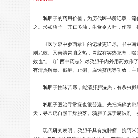
鸦胆子的药用价值，为历代医书所记载，流
之。形如梧子，其仁多油，生食令人吐，作霜，
《医学衷中参西录》的记录更详尽。书中写
则尤效。又善清胃腑之热，胃脘有实热充塞，噤
效也”。《广西中药志》对鸦胆子内外用药效作了
有清热解毒、截疟、止痢、腐蚀赘疣等功效，主
鸦胆子性味苦寒，能清肝胆湿热，有杀虫截
鸦胆子医治寻常疣也很普遍。先把捣碎的鸦
天，寻常疣自然干燥脱落。鸦胆子属于腐蚀剂，
现代研究表明，鸦胆子具有抗肿瘤、抗阿米