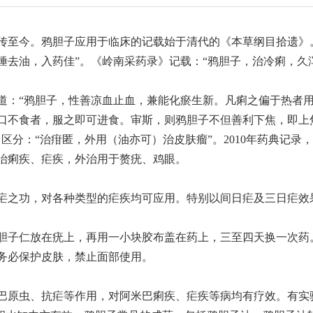
传至今。鸦胆子应用于临床的记载始于清代的《本草纲目拾遗》
捶去油，入药佳”。《岭南采药录》记载：“鸦胆子，治冷痢，久
道：“鸦胆子，性善凉血止血，兼能化瘀生新。凡痢之偏于热者
口不食者，服之即可进食。审斯，则鸦胆子不但善利下焦，即上
区分：“治疳匿，外用（油亦可）治皮肤瘤”。2010年药典记
治痢疾、疟疾，外治用于赘疣、鸡眼。
疟之功，对各种类型的疟疾均可应用。特别以间日疟及三日疟效
胆子仁放在疣上，再用一小块胶布盖在药上，三至四天换一次药
务必保护皮肤，禁止面部使用。
巴原虫、抗疟等作用，对阿米巴痢疾、疟疾等病均有疗效。有实