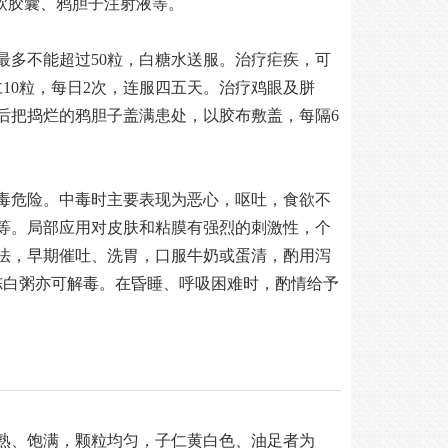
软胶囊、鸦胆子注射液等。
最多不能超过50粒，白糖水送服。治疗疟疾，可
10粒，每日2次，连服四五天。治疗鸡眼及胼
后把捣烂的鸦胆子盖满患处，以胶布敷盖，每隔6
毒危险。中毒时主要表现为恶心，呕吐，食欲不
等。局部应用对皮肤和粘膜有强烈的刺激性，个
法，早期催吐、洗胃，口服牛奶或蛋清，酌用泻
冻白粥亦可解毒。在昏睡、呼吸困难时，酌情给予
熟、饱满，颗粒均匀，子仁黄白色、油足者为