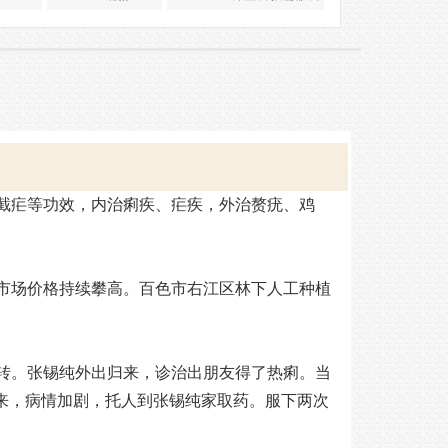
截疟等功效，内治痢疾、疟疾，外治赘疣、鸡
市场价格持续攀高。百色市右江区林下人工种植
转。张锡纯外出归来，诊治出朋友得了热痢。当
来，病情加剧，托人到张锡纯家取药。服下两次