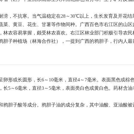
耐涝，不抗寒。当气温稳定在28～30℃以上，生长发育及开花
蔬菜、黄豆、花生、甘薯等作物间种。广西百色市右江区的山区
，林农容易掌握，颇受林农喜欢。右江区林业部门积极引导农民
鸦胆子种植场（林海合作社），一提到广西的鸦胆子，行内人最容
卵形或长圆形，长6～10毫米，直径4～7毫米。表面黑色或棕
长5～6毫米，直径3～5毫米，表面类白色或黄白色。药材含
和鸦胆子酸等成分。鸦胆子油的成分复杂，其中油酸、亚油酸被