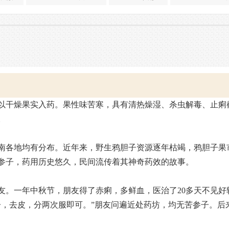
以干燥果实入药。果性味苦寒，具有清热燥湿、杀虫解毒、止痢
。
南各地均有分布。近年来，野生鸦胆子资源逐年枯竭，鸦胆子果
参子，药用历史悠久，民间流传着其神奇药效的故事。
友。一年中秋节，朋友得了赤痢，多鲜血，医治了20多天不见好
子，去皮，分两次服即可。”朋友问遍近处药坊，均无苦参子。后