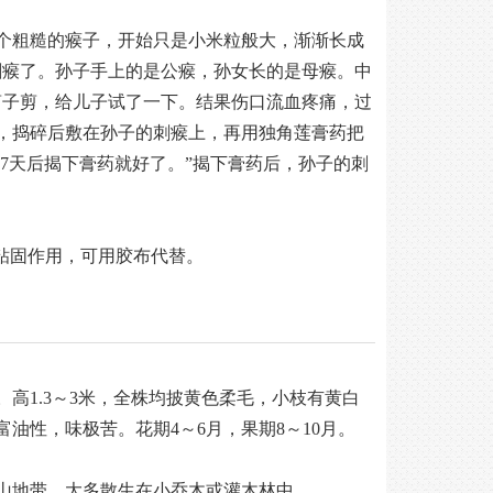
个粗糙的瘊子，开始只是小米粒般大，渐渐长成
刺瘊了。孙子手上的是公瘊，孙女长的是母瘊。中
剪子剪，给儿子试了一下。结果伤口流血疼痛，过
，捣碎后敷在孙子的刺瘊上，再用独角莲膏药把
7天后揭下膏药就好了。”揭下膏药后，孙子的刺
粘固作用，可用胶布代替。
高1.3～3米，全株均披黄色柔毛，小枝有黄白
性，味极苦。花期4～6月，果期8～10月。
山地带，大多散生在小乔木或灌木林中。