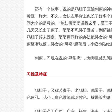
还有一个故事，说的是鸦胆子医治刺瘊的神
黄豆一样大。不久，女孩左手背上也长了好多个
间大个的是母的。”媳妇听婆婆说得玄乎，爱理
几天又长出了瘊子。婆婆不忍孙子受苦，到药铺
鸦胆子碎末固定。婆婆用同样的办法把孙女的“母
瘊逐渐脱落，孙女的“母瘊”脱落后，小瘊也陆
刺瘊，即现在说的“寻常疣”，为病毒感染
习性及特征
鸦胆子，又称苦参子、老鸦胆、鸭蛋子、鸭
色皮孔。花小，白色微绿或暗紫色。核果长卵形，
鸦胆子产于广西、广东、福建、海南、云南