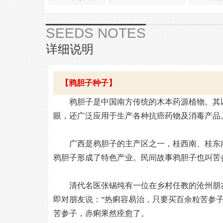
SEEDS NOTES
详细说明
【鸦胆子种子】
鸦胆子是中国南方传统的木本药源植物。其
眼，还广泛应用于生产各种抗癌药物及消毒产品
广西是鸦胆子的主产区之一，桂西南、桂东
鸦胆子形成了特色产业。民间故事鸦胆子也叫苦
清代名医张锡纯有一位在乡村任教的沧州朋
即对朋友说：“热痢容易治，只要买百余粒苦参
苦参子，赤痢果然痊愈了。