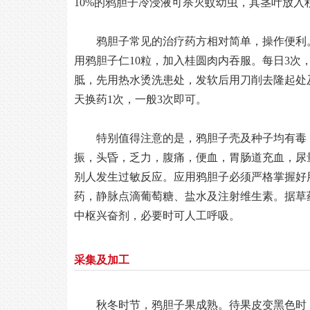
10%的鸦胆子冷浸液可杀灭蚊幼虫，其茎叶放
鸦胆子常见的治疗药方相对简单，操作便利
用鸦胆子仁10粒，加入桂圆肉内吞服。每日3次
胝，先用热水烫洗患处，发软后用刀削去隆起处
天换药1次，一般3次即可。
特别值得注意的是，鸦胆子壳及种子均有毒
振，头昏，乏力，腹痛，便血，胃肠道充血，尿
别人发生过敏反应。应用鸦胆子必须严格掌握好
药，静脉点滴葡萄糖、盐水及注射维生素。据草
中枢兴奋剂，必要时可人工呼吸。
采集及加工
秋冬时节，鸦胆子果成熟。待果皮变黑色时