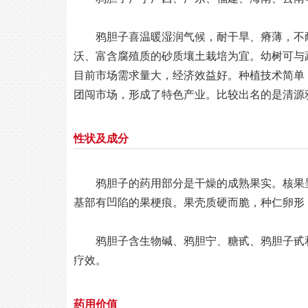
鸦胆子喜温暖湿润气候，耐干旱、瘠薄，不
沃、富含腐殖质的砂质壤土栽培为宜。幼树可与
目前市场需求量大，经济效益好。种植技术简单
团闯市场，形成了特色产业。比较出名的是清源
性状及成分
鸦胆子的药用部分是干燥的成熟果实。核果呈
基部有凹陷的果梗痕。果壳质硬而脆，种仁卵形，
鸦胆子含生物碱、鸦胆宁、糖甙、鸦胆子甙
疗效。
药用价值