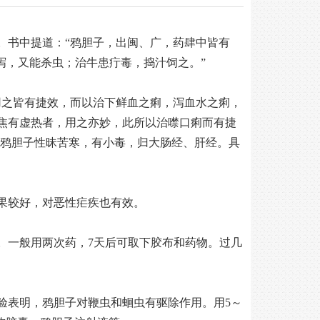
。书中提道：“鸦胆子，出闽、广，药肆中皆有
泻，又能杀虫；治牛患疔毒，捣汁饲之。”
用之皆有捷效，而以治下鲜血之痢，泻血水之痢，
焦有虚热者，用之亦妙，此所以治噤口痢而有捷
录，鸦胆子性昧苦寒，有小毒，归大肠经、肝经。具
果较好，对恶性疟疾也有效。
。一般用两次药，7天后可取下胶布和药物。过几
验表明，鸦胆子对鞭虫和蛔虫有驱除作用。用5～