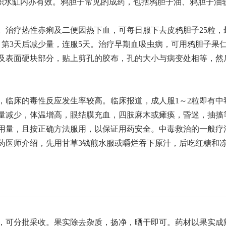
入积水缸内亦有效。鸦胆子常见的成药，包括鸦胆子油、鸦胆子油
。治疗热性赤痢及二便因热下血，可每日服下去皮鸦胆子25粒，
，第3天后减少量，连服5天。治疗早期血吸虫病，可用鸦胆子果仁
及表面硬块部分，贴上剪孔的胶布，孔的大小与病变处相等，然
，临床的毒性反应发生率较高。临床报道，成人服1～2粒即有中
量减少，体温增高，眼结膜充血，四肢麻木或瘫痪，昏迷，抽搐
用量，且按正确方法服用，以保证用药安全。中毒救治的一般疗
药医师介绍，先用甘草3钱煎水服或嚼烂吞下原汁，后吃红糖和
，可分批采收。果实除去杂质，扬净，晒干即可。药材以果实成