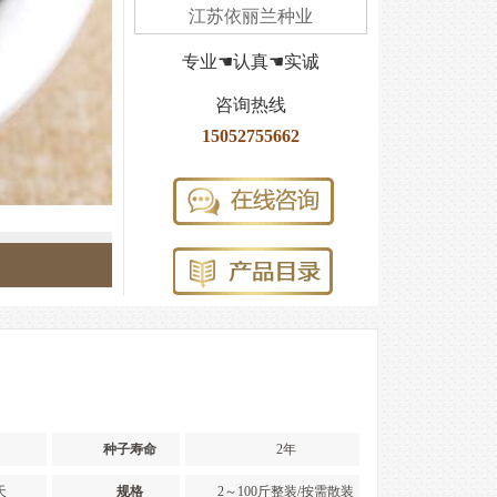
江苏依丽兰种业
专业☚认真☚实诚
咨询热线
15052755662
种子寿命
2年
天
规格
2～100斤整装/按需散装