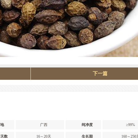
下一篇
产地
广西
纯净度
≥99%
芽天数
16～20天
生长期
160～250