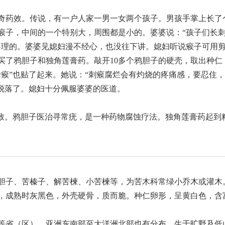
奇药效。传说，有一户人家一男一女两个孩子。男孩手掌上长了
瘊子，中间的一个特别大，周围都是小的。婆婆说：“孩子们长
不理的。婆婆见媳妇漫不经心，也没往下讲。媳妇听说瘊子可用
买了鸦胆子和独角莲膏药。敲开10多个鸦胆子的硬壳，取出种仁
瘊”也贴了起来。她说：“刺瘊腐烂会有灼烧的疼痛感，要忍住，
续脱落了。媳妇十分佩服婆婆的医道。
所致。鸦胆子医治寻常疣，是一种药物腐蚀疗法。独角莲膏药起到
胆子、苦榛子、解苦楝、小苦楝等，为苦木科常绿小乔木或灌木。
成熟时灰黑色，外壳硬骨，质而脆。种仁卵形，呈黄白色，含富油
等省（区），亚洲东南部至大洋洲北部也有分布。生于旷野及低