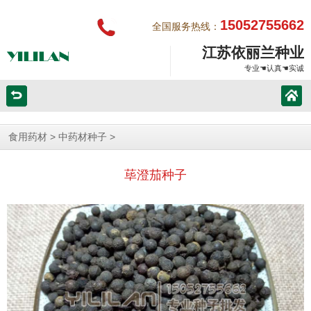
15052755662
全国服务热线：
江苏依丽兰种业
专业☚认真☚实诚
>
>
食用药材
中药材种子
荜澄茄种子