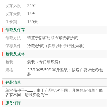
发芽温度
24℃
发芽天数
15天
生长期
150天
储藏及保存
储藏方法
请置于阴凉处或冷藏或者沙藏
保存条件
冷藏/沙藏（实际以种子特性为准）
包装及规格
包装
袋装（专门编织袋）
规格
2/5/10/25/50/100斤整装；按客户要求散称包
装
包装清单
荜澄茄种子+......；由于产品批次不同，具体包装清单可能
各有不同，请以实物为准 ！
服务保障