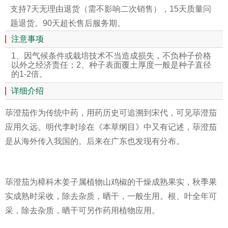
支持7天无理由退货（需不影响二次销售），15天质量问
题退货。90天超长售后服务期。
注意事项
1、因气候条件或栽培技术不当造成损失，不负种子价格
以外之经济责任；2、种子表面覆土厚度一般是种子直径
的1-2倍。
详细介绍
荜澄茄作为传统中药，用药历史可追溯到宋代，可见荜澄茄
应用久远。明代李时珍在《本草纲目》中又有记述，荜澄茄
是从海外传入我国的。后来在广东也发现有分布。
荜澄茄为樟科木姜子属植物山鸡椒的干燥成熟果实，秋季果
实成熟时采收，除去杂质，晒干，一般生用。根、叶全年可
采，除去杂质，晒干可另作药用植物应用。