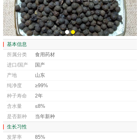
基本信息
所属分类
食用药材
进口/国产
国产
产地
山东
纯净度
≥99%
种子寿命
2年
含水量
≤8%
是否新种
当年新种
生长习性
发芽率
85%